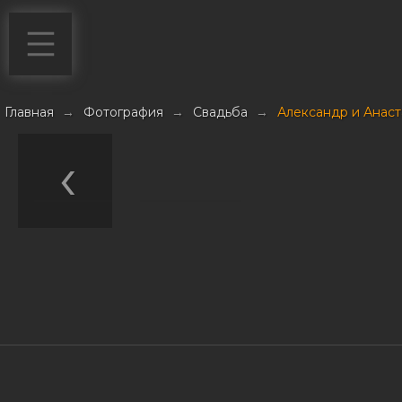
Главная
→
Фотография
→
Свадьба
→
Александр и Анаст
Навигация
по
записям