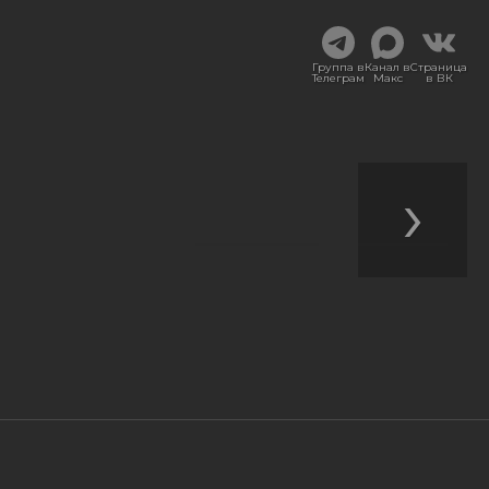
Группа в
Канал в
Страница
Телеграм
Макс
в ВК