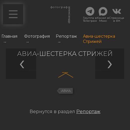
фотограф
александр
Группа в
Канал в
Страница
Телеграм
Макс
в ВК
Главная
Фотография
Репортаж
Авиа-шестерка
→
→
→
Стрижей
АВИА-ШЕСТЕРКА СТРИЖЕЙ
АВИА
Вернутся в раздел
Репортаж
Навигация