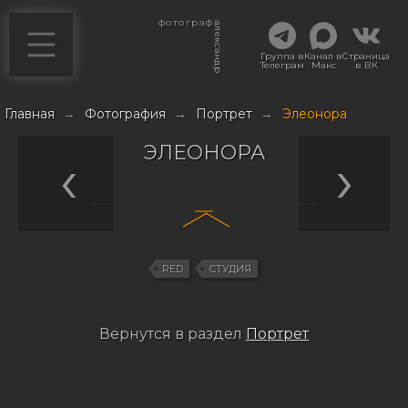
фотограф
александр
Группа в
Канал в
Страница
Телеграм
Макс
в ВК
Главная
→
Фотография
→
Портрет
→
Элеонора
ЭЛЕОНОРА
RED
СТУДИЯ
Вернутся в раздел
Портрет
Навигация
по