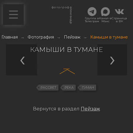
фотограф
александр
Группа в
Канал в
Страница
Телеграм
Макс
в ВК
Главная
→
Фотография
→
Пейзаж
→
Камыши в тумане
КАМЫШИ В ТУМАНЕ
РАССВЕТ
РЕКА
ТУМАН
Вернутся в раздел
Пейзаж
Навигация
по