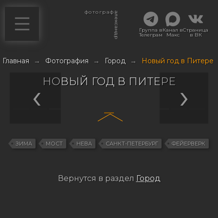
фотограф
александр
Группа в
Канал в
Страница
Телеграм
Макс
в ВК
Главная
→
Фотография
→
Город
→
Новый год в Питере
НОВЫЙ ГОД В ПИТЕРЕ
ЗИМА
МОСТ
НЕВА
САНКТ-ПЕТЕРБУРГ
ФЕЙЕРВЕРК
Вернутся в раздел
Город
Навигация
по