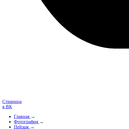
Страница
в ВК
Главная
→
Фотография
→
Пейзаж
→