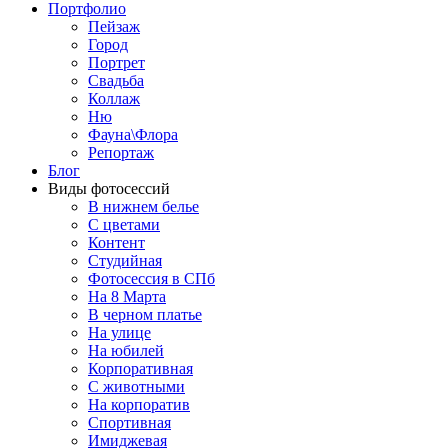
Портфолио
Пейзаж
Город
Портрет
Свадьба
Коллаж
Ню
Фауна\Флора
Репортаж
Блог
Виды фотосессий
В нижнем белье
С цветами
Контент
Студийная
Фотосессия в СПб
На 8 Марта
В черном платье
На улице
На юбилей
Корпоративная
С животными
На корпоратив
Спортивная
Имиджевая