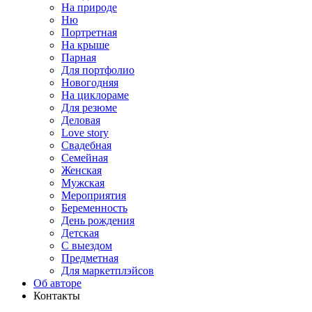
На природе
Ню
Портретная
На крыше
Парная
Для портфолио
Новогодняя
На циклораме
Для резюме
Деловая
Love story
Свадебная
Семейная
Женская
Мужская
Мероприятия
Беременность
День рождения
Детская
С выездом
Предметная
Для маркетплэйсов
Об авторе
Контакты