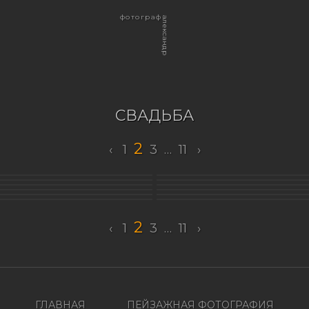
фотограф
александр
СВАДЬБА
2
‹
1
3
…
11
›
2
‹
1
3
…
11
›
ГЛАВНАЯ
ПЕЙЗАЖНАЯ ФОТОГРАФИЯ