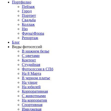
Портфолио
Пейзаж
Город
Портрет
Свадьба
Коллаж
Ню
Фауна\Флора
Репортаж
Блог
Виды фотосессий
В нижнем белье
С цветами
Контент
Студийная
Фотосессия в СПб
На 8 Марта
В черном платье
На улице
На юбилей
Корпоративная
С животными
На корпоратив
Спортивная
Имиджевая