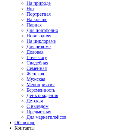
На природе
Ню
Портретная
На крыше
Парная
Для портфолио
Новогодняя
На циклораме
Для резюме
Деловая
Love story
Свадебная
Семейная
Женская
Мужская
Мероприятия
Беременность
День рождения
Детская
С выездом
Предметная
Для маркетплэйсов
Об авторе
Контакты