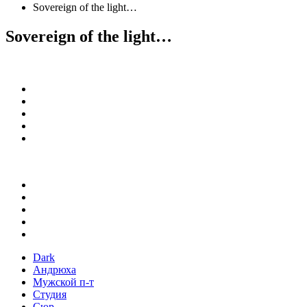
Sovereign of the light…
Sovereign of the light…
Dark
Андрюха
Мужской п-т
Студия
Сюр