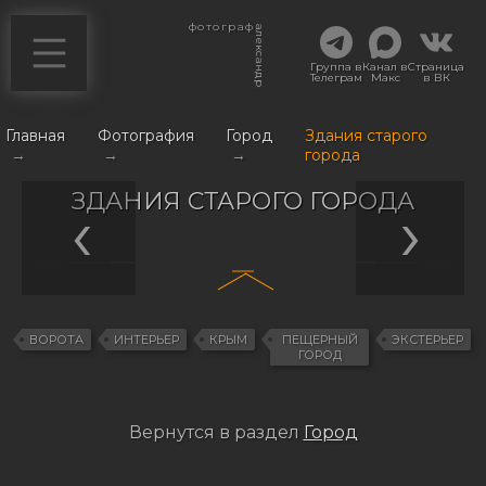
фотограф
александр
Группа в
Канал в
Страница
Телеграм
Макс
в ВК
Главная
Фотография
Город
Здания старого
→
→
→
города
ЗДАНИЯ СТАРОГО ГОРОДА
ВОРОТА
ИНТЕРЬЕР
КРЫМ
ПЕЩЕРНЫЙ
ЭКСТЕРЬЕР
ГОРОД
Вернутся в раздел
Город
Навигация