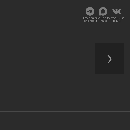
Группа в
Канал в
Страница
Телеграм
Макс
в ВК