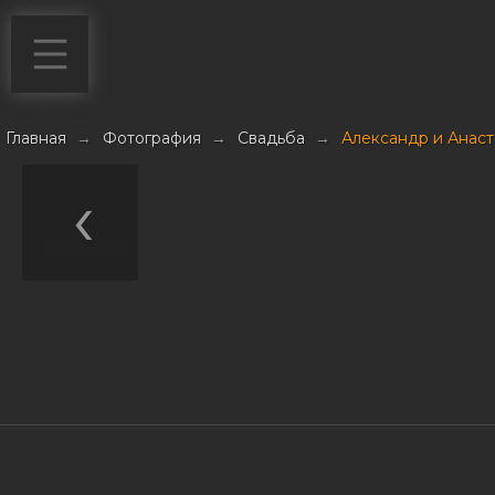
Главная
→
Фотография
→
Свадьба
→
Александр и Анаст
Навигация
по
записям