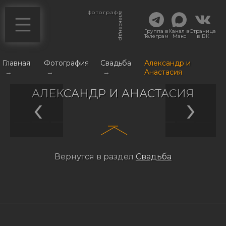
фотограф
александр
Группа в
Канал в
Страница
Телеграм
Макс
в ВК
Главная
Фотография
Свадьба
Александр и
→
→
→
Анастасия
АЛЕКСАНДР И АНАСТАСИЯ
Вернутся в раздел
Свадьба
Навигация
по
записям