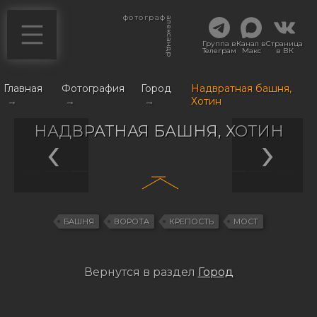
фотограф
александр
Группа в
Канал в
Страница
Телеграм
Макс
в ВК
Главная
Фотография
Город
Надвратная башня,
→
→
→
Хотин
НАДВРАТНАЯ БАШНЯ, ХОТИН
БАШНЯ
ВОРОТА
КРЕПОСТЬ
МОСТ
Вернутся в раздел
Город
Навигация