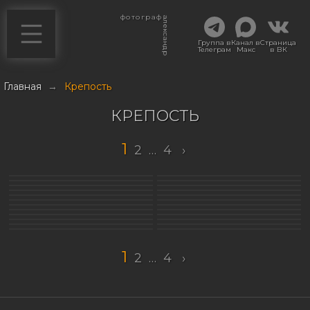
фотограф
александр
Группа в
Канал в
Страница
Телеграм
Макс
в ВК
Главная
→
Крепость
КРЕПОСТЬ
1
2
…
4
›
1
2
…
4
›